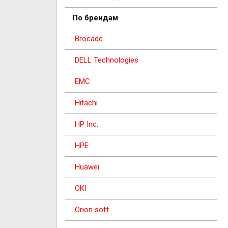
Программные решения
По брендам
Brocade
DELL Technologies
EMC
Hitachi
HP Inc.
HPE
Huawei
OKI
Orion soft