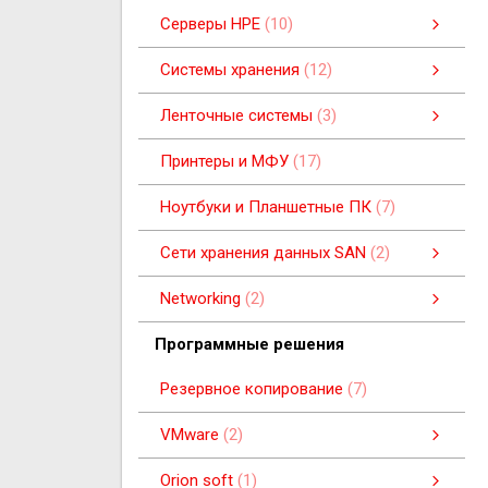
Серверы HPE
10
Платформа HPE Synergy
Пьедестальные серверы
Серверная платформа HPE BladeSystem
Серверы для установки в стойку
Системы хранения
12
Системы хранения
Системы хранения данных
смотреть все
Ленточные системы
3
Ленточные системы
Ленточные автозагрузчики
Ленточные блейд-накопители
смотреть все
Принтеры и МФУ
17
Ноутбуки и Планшетные ПК
7
Cети хранения данных SAN
2
Cети хранения данных SAN
SAN-коммутаторы B-серии
SAN-коммутаторы C-серии
смотреть все
Networking
2
Беспроводное сетевое оборудование
Программные решения
Резервное копирование
7
VMware
2
Программные решения
Orion soft
1