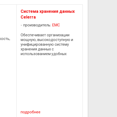
Cистема хранения данных
Celerra
производитель:
EMC
Обеспечивает организации
кость,
мощную, высокодоступную и
унифицированную систему
хранения данных с
ления
использованием удобных
простые
интегрированных моделей и
е
гибких шлюзов. Все модели
его
просты в развертывании и
управлении. А мощное
программное обеспечение ...
подробнее