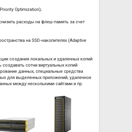
ority Optimization);
 снизить расходы на флеш-память за счет
остранства на SSD-накопителях (Adaptive
кции создания локальных и удаленных копий
ь создавать сотни виртуальных копий
тирование данных, специальные средства
ных для выделенных приложений, удаленное
нных между несколькими сайтами и пр.