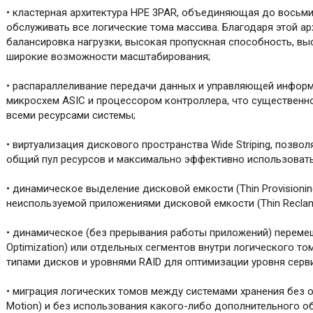
• кластерная архитектура HPE 3PAR, объединяющая до восьм
обслуживать все логические тома массива. Благодаря этой ар
балансировка нагрузки, высокая пропускная способность, вы
широкие возможности масштабирования;
• распараллеливание передачи данных и управляющей инфо
микросхем ASIC и процессором контроллера, что существенн
всеми ресурсами системы;
• виртуализация дискового пространства Wide Striping, позв
общий пул ресурсов и максимально эффективно использоват
• динамическое выделение дисковой емкости (Thin Provisionin
неиспользуемой приложениями дисковой емкости (Thin Reclama
• динамическое (без прерывания работы приложений) переме
Optimization) или отдельных сегментов внутри логического том
типами дисков и уровнями RAID для оптимизации уровня серв
• миграция логических томов между системами хранения без 
Motion) и без использования какого-либо дополнительного о