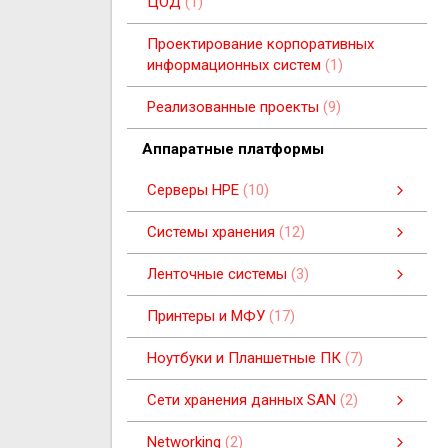
ЦОД
1
Проектирование корпоративных
информационных систем
1
Реализованные проекты
9
Aппаратные платформы
Серверы HPE
10
Платформа HPE Synergy
Пьедестальные серверы
Серверная платформа HPE BladeSystem
Серверы для установки в стойку
Системы хранения
12
Системы хранения
Системы хранения данных
смотреть все
Ленточные системы
3
Ленточные системы
Ленточные автозагрузчики
Ленточные блейд-накопители
смотреть все
Принтеры и МФУ
17
Ноутбуки и Планшетные ПК
7
Cети хранения данных SAN
2
Cети хранения данных SAN
SAN-коммутаторы B-серии
SAN-коммутаторы C-серии
смотреть все
Networking
2