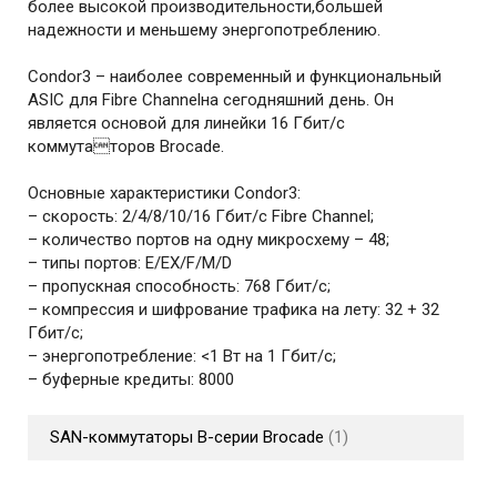
более высокой производительности,большей
надежности и меньшему энергопотреблению.
Condor3 – наиболее современный и функциональный
ASIC для Fibre Channelна сегодняшний день. Он
является основой для линейки 16 Гбит/c
коммутаторов Brocade.
Основные характеристики Condor3:
– скорость: 2/4/8/10/16 Гбит/c Fibre Channel;
– количество портов на одну микросхему – 48;
– типы портов: E/EX/F/M/D
– пропускная способность: 768 Гбит/c;
– компрессия и шифрование трафика на лету: 32 + 32
Гбит/c;
– энергопотребление: <1 Вт на 1 Гбит/c;
– буферные кредиты: 8000
SAN-коммутаторы B-серии Brocade
1