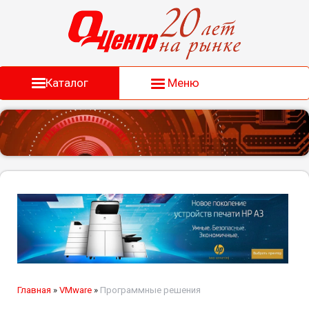
Каталог
Меню
Главная
»
VMware
»
Программные решения