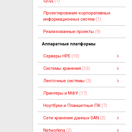
ЦОД
1
Проектирование корпоративных
информационных систем
1
Реализованные проекты
9
Aппаратные платформы
Серверы HPE
10
Платформа HPE Synergy
Пьедестальные серверы
Серверная платформа HPE BladeSystem
Серверы для установки в стойку
Системы хранения
12
Системы хранения
Системы хранения данных
смотреть все
Ленточные системы
3
Ленточные системы
Ленточные автозагрузчики
Ленточные блейд-накопители
смотреть все
Принтеры и МФУ
17
Ноутбуки и Планшетные ПК
7
Cети хранения данных SAN
2
Cети хранения данных SAN
SAN-коммутаторы B-серии
SAN-коммутаторы C-серии
смотреть все
Networking
2