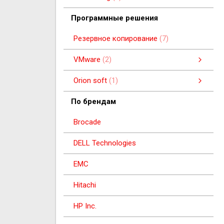
Беспроводное сетевое оборудование
Программные решения
Резервное копирование
7
VMware
2
Программные решения
Orion soft
1
Программные решения
По брендам
Brocade
DELL Technologies
EMC
Hitachi
HP Inc.