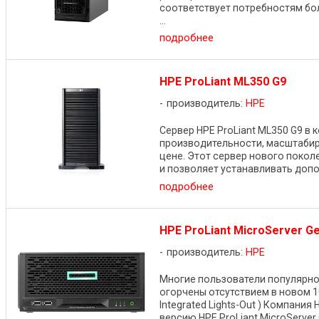
соответствует потребностям бо
...
подробнее
HPE ProLiant ML350 G9
производитель:
HPE
Сервер HPE ProLiant ML350 G9 в
производительности, масштабир
цене. Этот сервер нового поко
и позволяет устанавливать допол
подробнее
HPE ProLiant MicroServer Ge
производитель:
HPE
Многие пользователи популярног
огорчены отсутствием в новом 1
Integrated Lights-Out ) Компания
версию HPE ProLiant MicroServer G