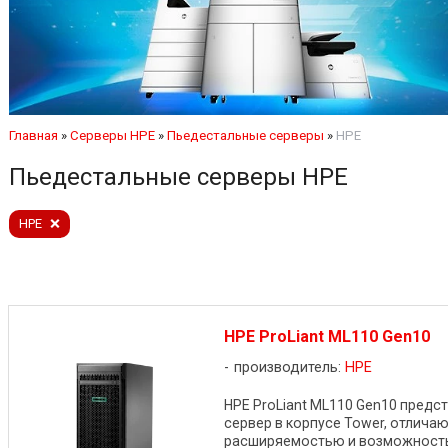
Главная
»
Серверы HPE
»
Пьедестальные серверы
»
HPE
Пьедестальные серверы HPE
HPE
HPE ProLiant ML110 Gen10
производитель:
HPE
HPE ProLiant ML110 Gen10 пред
сервер в корпусе Tower, отлич
расширяемостью и возможностью