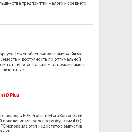
льшинства предприятий малого и среднего
 корпусе Tower обеспечивает высочайшую
уемость и доступность по оптимальной
ления отличается большим объемом памяти
нительные ...
n10 Plus
о сервера HPE ProLiant MicroServer были
0 поколении микросервера функции iLO (
 HPE исправила этот недостаток, выпустив
en10 ...