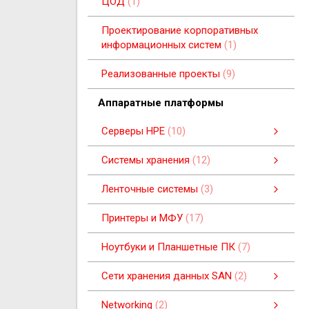
ЦОД
1
Проектирование корпоративных
информационных систем
1
Реализованные проекты
9
Aппаратные платформы
Серверы HPE
10
Платформа HPE Synergy
Пьедестальные серверы
Серверная платформа HPE BladeSystem
Серверы для установки в стойку
Системы хранения
12
Системы хранения
Системы хранения данных
смотреть все
Ленточные системы
3
Ленточные системы
Ленточные автозагрузчики
Ленточные блейд-накопители
смотреть все
Принтеры и МФУ
17
Ноутбуки и Планшетные ПК
7
Cети хранения данных SAN
2
Cети хранения данных SAN
SAN-коммутаторы B-серии
SAN-коммутаторы C-серии
смотреть все
Networking
2