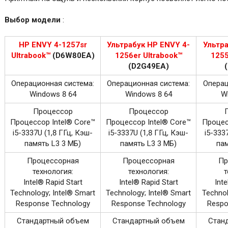
Выбор модели
:
HP ENVY 4-1257sr
Ультрабук HP ENVY 4-
Ультра
Ultrabook™
(D6W80EA)
1256er Ultrabook™
1255
(D2G49EA)
Операционная система:
Операционная система:
Операц
Windows 8 64
Windows 8 64
W
Процессор
Процессор
Процессор Intel® Core™
Процессор Intel® Core™
Процес
i5-3337U (1,8 ГГц, Кэш-
i5-3337U (1,8 ГГц, Кэш-
i5-333
память L3 3 МБ)
память L3 3 МБ)
пам
Процессорная
Процессорная
Пр
технология:
технология:
т
Intel® Rapid Start
Intel® Rapid Start
Inte
Technology; Intel® Smart
Technology; Intel® Smart
Technol
Response Technology
Response Technology
Respo
Стандартный объем
Стандартный объем
Стан