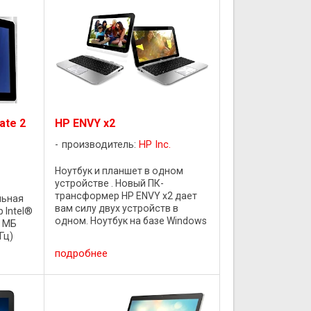
ate 2
HP ENVY x2
производитель:
HP Inc.
Ноутбук и планшет в одном
устройстве . Новый ПК-
трансформер HP ENVY x2 дает
льная
вам силу двух устройств в
 Intel®
одном. Ноутбук на базе Windows
2 МБ
8 с ярким, насыщенным
Гц)
сенсорным экраном высокого
ти:
подробнее
разрешения и съемный планшет
ц
на случай, когда вы хотите
отправиться ...
2 ГБ