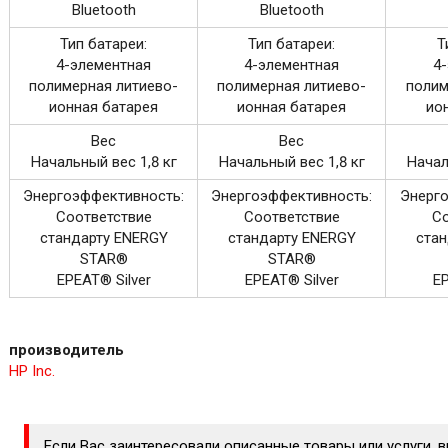
Bluetooth
Bluetooth
Тип батареи:
Тип батареи:
Т
4-элементная
4-элементная
4
полимерная литиево-
полимерная литиево-
полим
ионная батарея
ионная батарея
ио
Вес
Вес
Начальный вес 1,8 кг
Начальный вес 1,8 кг
Начал
Энергоэффективность:
Энергоэффективность:
Энерго
Соответствие
Соответствие
Со
стандарту ENERGY
стандарту ENERGY
стан
STAR®
STAR®
EPEAT® Silver
EPEAT® Silver
EP
производитель
HP Inc.
Если Вас заинтересовали описанные товары или услуги, 