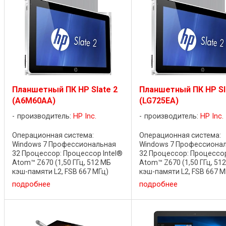
Планшетный ПК HP Slate 2
Планшетный ПК HP Sl
(A6M60AA)
(LG725EA)
производитель:
HP Inc.
производитель:
HP Inc.
Операционная система:
Операционная система:
Windows 7 Профессиональная
Windows 7 Профессиона
32 Процессор: Процессор Intel®
32 Процессор: Процессор
Atom™ Z670 (1,50 ГГц, 512 МБ
Atom™ Z670 (1,50 ГГц, 51
кэш-памяти L2, FSB 667 МГц)
кэш-памяти L2, FSB 667 М
Стандартный объем памяти:
Стандартный объем памя
подробнее
подробнее
DDR2 SDRAM 2 ГБ 800 МГц
DDR2 SDRAM 2 ГБ 800 МГ
Внутренний диск
Внутренний диск
Твердотельный модуль 64 ГБ
Твердотельный модуль 3
Дисплей: ...
Дисплей: ...