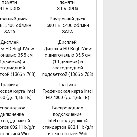
памяти:
памяти:
4 ГБ DDR3
8 ГБ DDR3
тренний диск
Внутренний диск
Б, 5400 об/мин
500 ГБ, 5400 об/мин
SATA
SATA
Дисплей:
Дисплей:
й HD BrightView
Дисплей HD BrightView
гональю 35,5 см
с диагональю 35,5 см
4 дюймов) и
(14 дюймов) и
етодиодной
светодиодной
кой (1366 x 768)
подсветкой (1366 x 768)
Графика:
Графика:
ская карта Intel
Графическая карта Intel
00 (до 1,65 ГБ)
HD 4000 (до 1,65 ГБ)
спроводное
Беспроводное
дключение:
подключение:
l с поддержкой
Intel с поддержкой
тов 802.11 b/g/n
стандартов 802.11 b/g/n
хнологией Widi
и технологией Widi