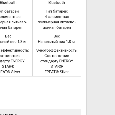
Bluetooth
Bluetooth
ип батареи:
Тип батареи:
-элементная
4-элементная
ерная литиево-
полимерная литиево-
нная батарея
ионная батарея
Вес
Вес
ьный вес 1,8 кг
Начальный вес 1,8 кг
эффективность:
Энергоэффективность:
ответствие
Соответствие
дарту ENERGY
стандарту ENERGY
STAR®
STAR®
EAT® Silver
EPEAT® Silver
вы можете: