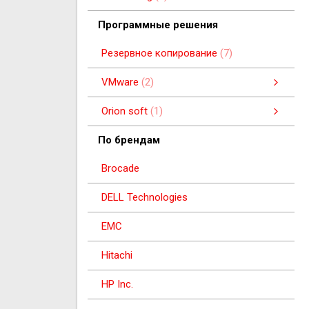
Беспроводное сетевое оборудование
Программные решения
Резервное копирование
7
VMware
2
Программные решения
Orion soft
1
Программные решения
По брендам
Brocade
DELL Technologies
EMC
Hitachi
HP Inc.