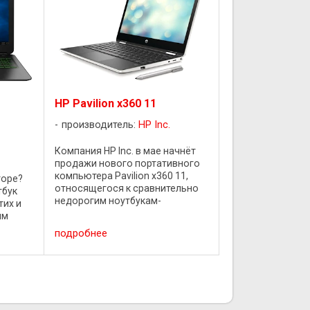
HP Pavilion x360 11
производитель:
HP Inc.
Компания HP Inc. в мае начнёт
продажи нового портативного
компьютера Pavilion x360 11,
торе?
относящегося к сравнительно
тбук
недорогим ноутбукам-
тих и
трансформерам с сенсорным
им
дисплеем. Экран имеет размер
подробнее
11,6 дюйма по диагонали и
дут в
обладает разрешением 1366 × ...
 где бы