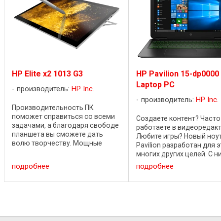
HP Elite x2 1013 G3
HP Pavilion 15-dp0000
Laptop PC
производитель:
HP Inc.
производитель:
HP Inc.
Производительность ПК
поможет справиться со всеми
Создаете контент? Часто
задачами, а благодаря свободе
работаете в видеоредак
планшета вы сможете дать
Любите игры? Новый ноу
волю творчеству. Мощные
Pavilion разработан для э
процессоры обеспечивают
многих других целей. С н
работу профессиональных
проблемы с
подробнее
подробнее
приложений, а мобильность
производительностью уй
планшета позволяет работать в
прошлое и вы сможете
пути. Ноутбук ...
работать и развлекаться,
вы ни находились. ...